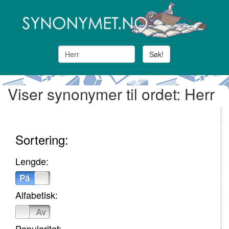
Søk!
Viser synonymer til ordet: Herr
Sortering:
Lengde:
På
Av
Alfabetisk:
På
Av
Popularitet: