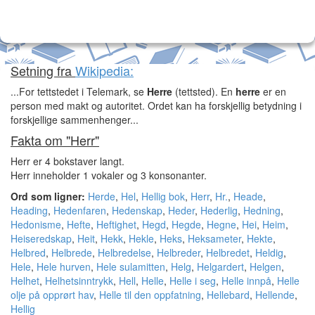
Setning fra
Wikipedia:
...For tettstedet i Telemark, se
Herre
(tettsted). En
herre
er en
person med makt og autoritet. Ordet kan ha forskjellig betydning i
forskjellige sammenhenger...
Fakta om "Herr"
Herr er 4 bokstaver langt.
Herr inneholder 1 vokaler og 3 konsonanter.
Ord som ligner:
Herde
,
Hel
,
Hellig bok
,
Herr
,
Hr.
,
Heade
,
Heading
,
Hedenfaren
,
Hedenskap
,
Heder
,
Hederlig
,
Hedning
,
Hedonisme
,
Hefte
,
Heftighet
,
Hegd
,
Hegde
,
Hegne
,
Hei
,
Heim
,
Heiseredskap
,
Heit
,
Hekk
,
Hekle
,
Heks
,
Heksameter
,
Hekte
,
Helbred
,
Helbrede
,
Helbredelse
,
Helbreder
,
Helbredet
,
Heldig
,
Hele
,
Hele hurven
,
Hele sulamitten
,
Helg
,
Helgardert
,
Helgen
,
Helhet
,
Helhetsinntrykk
,
Hell
,
Helle
,
Helle i seg
,
Helle innpå
,
Helle
olje på opprørt hav
,
Helle til den oppfatning
,
Hellebard
,
Hellende
,
Hellig