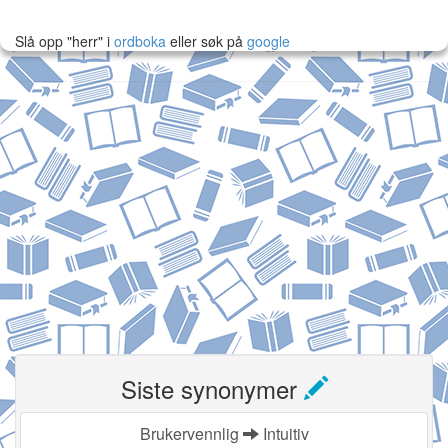
Slå opp "herr" i
ordboka
eller søk på
google
Siste synonymer
Brukervennlig
Intuitiv