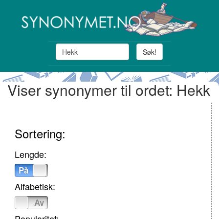
Søk!
Viser synonymer til ordet: Hekk
Sortering:
Lengde:
På
Av
Alfabetisk:
På
Av
Popularitet: