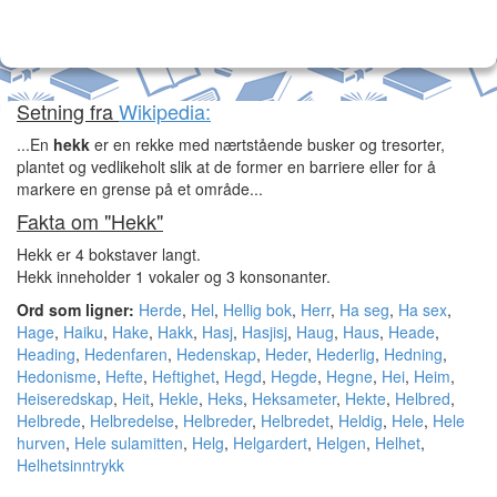
Setning fra
Wikipedia:
...En
hekk
er en rekke med nærtstående busker og tresorter,
plantet og vedlikeholt slik at de former en barriere eller for å
markere en grense på et område...
Fakta om "Hekk"
Hekk er 4 bokstaver langt.
Hekk inneholder 1 vokaler og 3 konsonanter.
Ord som ligner:
Herde
,
Hel
,
Hellig bok
,
Herr
,
Ha seg
,
Ha sex
,
Hage
,
Haiku
,
Hake
,
Hakk
,
Hasj
,
Hasjisj
,
Haug
,
Haus
,
Heade
,
Heading
,
Hedenfaren
,
Hedenskap
,
Heder
,
Hederlig
,
Hedning
,
Hedonisme
,
Hefte
,
Heftighet
,
Hegd
,
Hegde
,
Hegne
,
Hei
,
Heim
,
Heiseredskap
,
Heit
,
Hekle
,
Heks
,
Heksameter
,
Hekte
,
Helbred
,
Helbrede
,
Helbredelse
,
Helbreder
,
Helbredet
,
Heldig
,
Hele
,
Hele
hurven
,
Hele sulamitten
,
Helg
,
Helgardert
,
Helgen
,
Helhet
,
Helhetsinntrykk