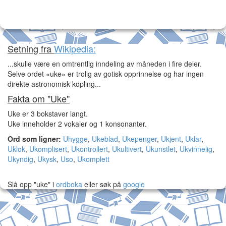
Setning fra
Wikipedia:
...skulle være en omtrentlig inndeling av måneden i fire deler.
Selve ordet «uke» er trolig av gotisk opprinnelse og har ingen
direkte astronomisk kopling...
Fakta om "Uke"
Uke er 3 bokstaver langt.
Uke inneholder 2 vokaler og 1 konsonanter.
Ord som ligner:
Uhygge
,
Ukeblad
,
Ukepenger
,
Ukjent
,
Uklar
,
Uklok
,
Ukomplisert
,
Ukontrollert
,
Ukultivert
,
Ukunstlet
,
Ukvinnelig
,
Ukyndig
,
Ukysk
,
Uso
,
Ukomplett
Slå opp "uke" i
ordboka
eller søk på
google