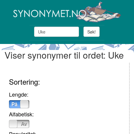
Søk!
Viser synonymer til ordet: Uke
Sortering:
Lengde:
På
Av
Alfabetisk:
På
Av
Popularitet: