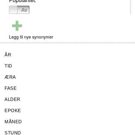
På
Av
Legg til nye synonymer
ÅR
TID
ÆRA
FASE
ALDER
EPOKE
MÅNED
STUND