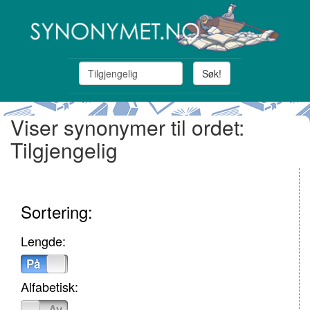
Søk!
Viser synonymer til ordet:
Tilgjengelig
Sortering:
Lengde:
På
Av
Alfabetisk:
På
Av