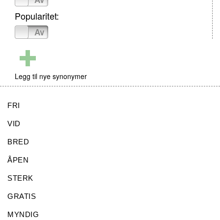
Popularitet:
På
Av
Legg til nye synonymer
FRI
VID
BRED
ÅPEN
STERK
GRATIS
MYNDIG