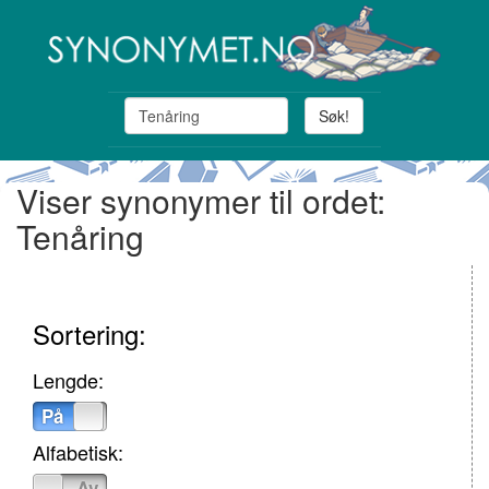
Søk!
Viser synonymer til ordet:
Tenåring
Sortering:
Lengde:
På
Av
Alfabetisk:
På
Av