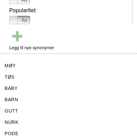
Popularitet:
På
Av
Legg til nye synonymer
MØY
TØS
BABY
BARN
GUTT
NURK
PODE