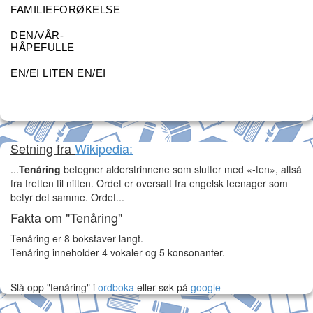
FAMILIEFORØKELSE
DEN/VÅR-
HÅPEFULLE
EN/EI LITEN EN/EI
Setning fra
Wikipedia:
...
Tenåring
betegner alderstrinnene som slutter med «-ten», altså
fra tretten til nitten. Ordet er oversatt fra engelsk teenager som
betyr det samme. Ordet...
Fakta om "Tenåring"
Tenåring er 8 bokstaver langt.
Tenåring inneholder 4 vokaler og 5 konsonanter.
Slå opp "tenåring" i
ordboka
eller søk på
google