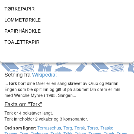
TØRKEPAPIR
LOMMETØRKLE
PAPIRHÅNDKLE
TOALETTPAPIR
Setning fra
Wikipedia:
...
Tørk
bort dine tårer er en sang skrevet av Orup og Marian
Engen som ble spilt inn og gitt ut på albumet Din drøm er min
med Wenche Myhre i 1995. Sangen...
Fakta om "Tørk"
Tørk er 4 bokstaver langt.
Tørk inneholder 2 vokaler og 3 konsonanter.
Ord som ligner:
Terrassehus
,
Torg
,
Torsk
,
Torso
,
Traske
,
Trasse
,
Treg
,
Trekasse
,
Trekk
,
Trikk
,
Trikse
,
Trosse
,
Truck
,
Truse
,