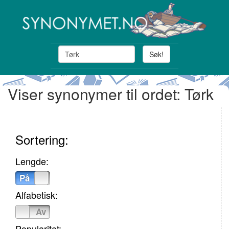
Søk!
Viser synonymer til ordet: Tørk
Sortering:
Lengde:
På
Av
Alfabetisk:
På
Av
Popularitet: