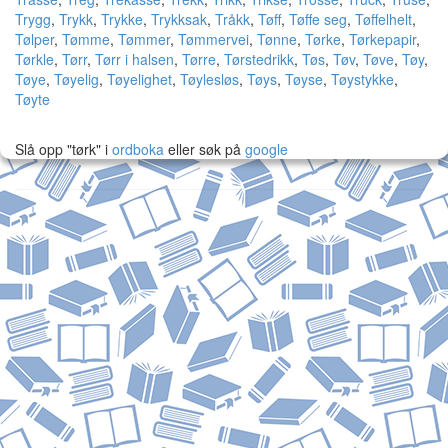
Trygg
,
Trykk
,
Trykke
,
Trykksak
,
Tråkk
,
Tøff
,
Tøffe seg
,
Tøffelhelt
,
Tølper
,
Tømme
,
Tømmer
,
Tømmervei
,
Tønne
,
Tørke
,
Tørkepapir
,
Tørkle
,
Tørr
,
Tørr i halsen
,
Tørre
,
Tørstedrikk
,
Tøs
,
Tøv
,
Tøve
,
Tøy
,
Tøye
,
Tøyelig
,
Tøyelighet
,
Tøylesløs
,
Tøys
,
Tøyse
,
Tøystykke
,
Tøyte
Slå opp "tørk" i
ordboka
eller søk på
google