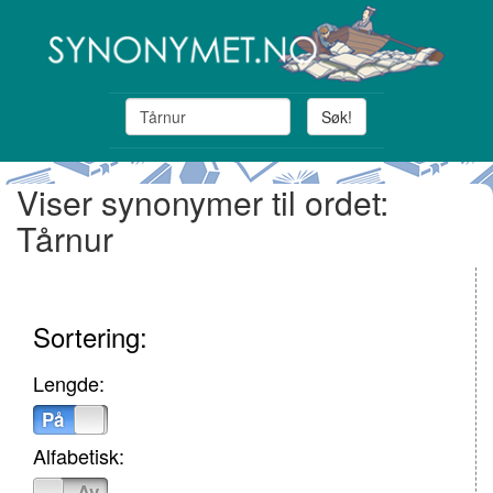
Søk!
Viser synonymer til ordet:
Tårnur
Sortering:
Lengde:
På
Av
Alfabetisk:
På
Av