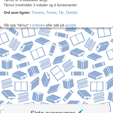
Tårnur inneholder 3 vokaler og 4 konsonanter.
Ord som ligner:
Trenere
,
Troner
,
Tår
,
Tårefylt
Slå opp "tårnur" i
ordboka
eller søk på
google
Siste synonymer