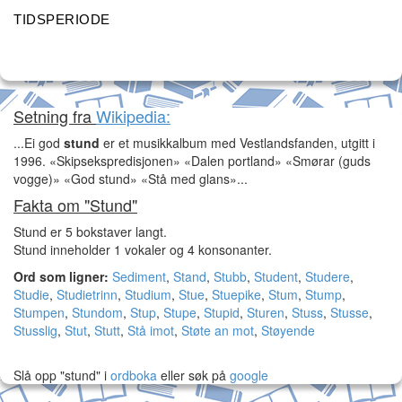
TIDSPERIODE
Setning fra
Wikipedia:
...Ei god
stund
er et musikkalbum med Vestlandsfanden, utgitt i
1996. «Skipsekspredisjonen» «Dalen portland» «Smørar (guds
vogge)» «God stund» «Stå med glans»...
Fakta om "Stund"
Stund er 5 bokstaver langt.
Stund inneholder 1 vokaler og 4 konsonanter.
Ord som ligner:
Sediment
,
Stand
,
Stubb
,
Student
,
Studere
,
Studie
,
Studietrinn
,
Studium
,
Stue
,
Stuepike
,
Stum
,
Stump
,
Stumpen
,
Stundom
,
Stup
,
Stupe
,
Stupid
,
Sturen
,
Stuss
,
Stusse
,
Stusslig
,
Stut
,
Stutt
,
Stå imot
,
Støte an mot
,
Støyende
Slå opp "stund" i
ordboka
eller søk på
google