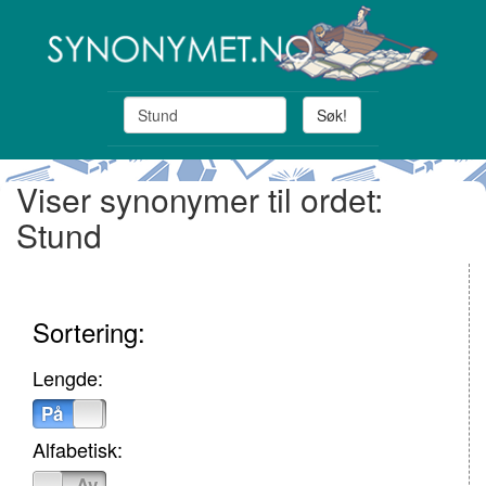
Søk!
Viser synonymer til ordet:
Stund
Sortering:
Lengde:
På
Av
Alfabetisk:
På
Av