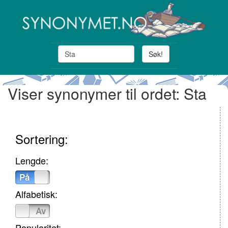
Søk!
Viser synonymer til ordet: Sta
Sortering:
Lengde:
På
Av
Alfabetisk:
På
Av
Popularitet: