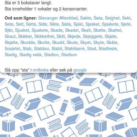
Sta er 3 bokstaver langt.
Sta inneholder 1 vokaler og 2 konsonanter.
Ord som ligner:
Stavanger Aftenblad
,
Sakte
,
Sata
,
Seighet
,
Sekt
,
Sete
,
Sett
,
Sette
,
Side
,
Sikte
,
Siste
,
Sjakt
,
Sjasket
,
Sjaskete
,
Sjete
,
Sjikt
,
Sjusket
,
Sjuskete
,
Skade
,
Skadet
,
Skatt
,
Skatte
,
Skattet
,
Skaut
,
Skikket
,
Skikkethet
,
Skitt
,
Skjede
,
Skjeggete
,
Skjøte
,
Skjøtte
,
Skodde
,
Skotte
,
Skudd
,
Skute
,
Skyet
,
Skyte
,
Skåte
,
Sosietet
,
Stab
,
Stabbur
,
Stabil
,
Stabilisere
,
Stad
,
Stadfeste
,
Stadig
,
Stadig vekk
,
Stadion
,
Stadium
Slå opp "sta" i
ordboka
eller søk på
google