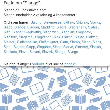
Fakta om "Slange"
Slange er 6 bokstaver langt.
Slange inneholder 2 vokaler og 4 konsonanter.
Ord som ligner:
Salong
,
Sjelemesse
,
Skilling
,
Skjuling
,
Slacks
,
Sladd
,
Sladde
,
Sladder
,
Sladding
,
Sladre
,
Sladrehank
,
Slafse
,
Slag
,
Slager
,
Slagkraftig
,
Slagorden
,
Slagplan
,
Slagsbror
,
Slagside
,
Slagsmål
,
Slagvåpen
,
Slak
,
Slakne
,
Slakte
,
Slakter
,
Slakteri
,
Slalåmbakke
,
Slalåmkjører
,
Slam
,
Slamp
,
Slang
,
Slank
,
Slant
,
Slanter
,
Slapp
,
Slapphet
,
Slaps
,
Slarve
,
Slarvete
,
Slasket
,
Slaskete
,
Slave
,
Slaveri
,
Slavisk
,
Slenge
,
Slynge
Slå opp "slange" i
ordboka
eller søk på
google