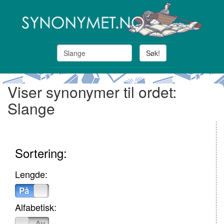
Søk!
Viser synonymer til ordet:
Slange
Sortering:
Lengde:
På
Av
Alfabetisk:
På
Av