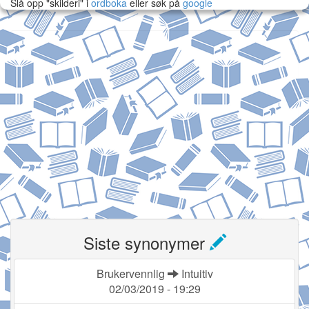
Slå opp "skilderi" i
ordboka
eller søk på
google
Siste synonymer
Brukervennlig
Intuitiv
02/03/2019 - 19:29