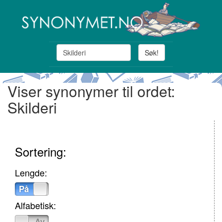
Søk!
Viser synonymer til ordet:
Skilderi
Sortering:
Lengde:
På
Av
Alfabetisk:
På
Av