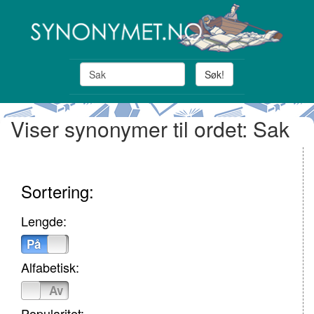
Søk!
Viser synonymer til ordet: Sak
Sortering:
Lengde:
På
Av
Alfabetisk:
På
Av
Popularitet: