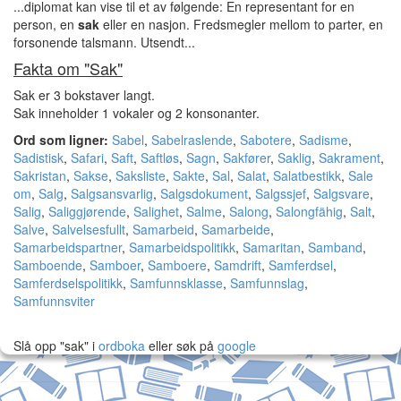
...diplomat kan vise til et av følgende: En representant for en
person, en
sak
eller en nasjon. Fredsmegler mellom to parter, en
forsonende talsmann. Utsendt...
Fakta om "Sak"
Sak er 3 bokstaver langt.
Sak inneholder 1 vokaler og 2 konsonanter.
Ord som ligner:
Sabel
,
Sabelraslende
,
Sabotere
,
Sadisme
,
Sadistisk
,
Safari
,
Saft
,
Saftløs
,
Sagn
,
Sakfører
,
Saklig
,
Sakrament
,
Sakristan
,
Sakse
,
Saksliste
,
Sakte
,
Sal
,
Salat
,
Salatbestikk
,
Sale
om
,
Salg
,
Salgsansvarlig
,
Salgsdokument
,
Salgssjef
,
Salgsvare
,
Salig
,
Saliggjørende
,
Salighet
,
Salme
,
Salong
,
Salongfähig
,
Salt
,
Salve
,
Salvelsesfullt
,
Samarbeid
,
Samarbeide
,
Samarbeidspartner
,
Samarbeidspolitikk
,
Samaritan
,
Samband
,
Samboende
,
Samboer
,
Samboere
,
Samdrift
,
Samferdsel
,
Samferdselspolitikk
,
Samfunnsklasse
,
Samfunnslag
,
Samfunnsviter
Slå opp "sak" i
ordboka
eller søk på
google