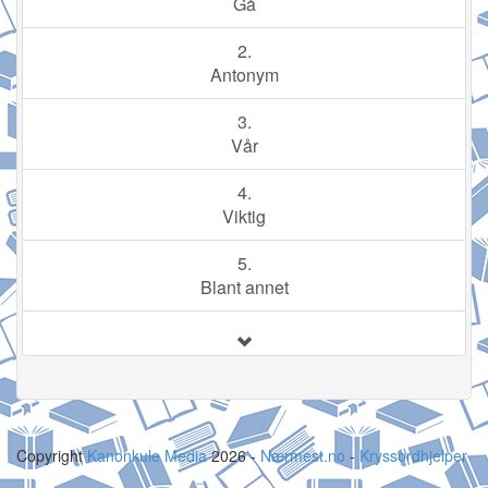
Gå
2.
Antonym
3.
Vår
4.
Viktig
5.
Blant annet
Copyright
Kanonkule Media
2026 -
Nærmest.no
-
Kryssordhjelper