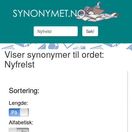
Søk!
Viser synonymer til ordet:
Nyfrelst
Sortering:
Lengde:
På
Av
Alfabetisk:
På
Av