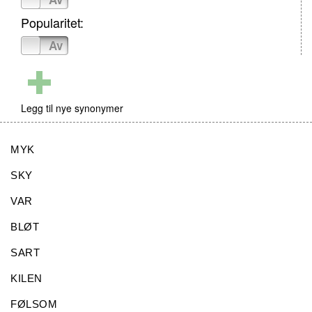
Popularitet:
På
Av
Legg til nye synonymer
MYK
SKY
VAR
BLØT
SART
KILEN
FØLSOM