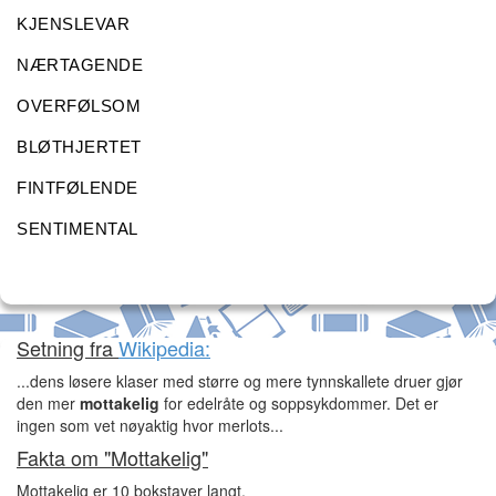
KJENSLEVAR
NÆRTAGENDE
OVERFØLSOM
BLØTHJERTET
FINTFØLENDE
SENTIMENTAL
Setning fra
Wikipedia:
...dens løsere klaser med større og mere tynnskallete druer gjør
den mer
mottakelig
for edelråte og soppsykdommer. Det er
ingen som vet nøyaktig hvor merlots...
Fakta om "Mottakelig"
Mottakelig er 10 bokstaver langt.