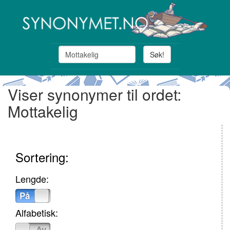
Søk!
Viser synonymer til ordet:
Mottakelig
Sortering:
Lengde:
På
Av
Alfabetisk:
På
Av