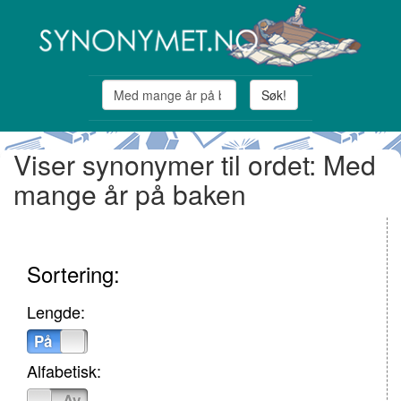
Søk!
Viser synonymer til ordet: Med
mange år på baken
Sortering:
Lengde:
På
Av
Alfabetisk:
På
Av