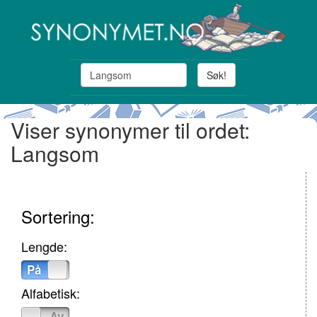
Søk!
Viser synonymer til ordet:
Langsom
Sortering:
Lengde:
På
Av
Alfabetisk:
På
Av