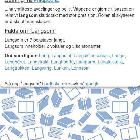
...halvmilitære avdelinger og politi. Våpnene er gjerne tilpasset en
relativt
langsom
skuddtakt med stor presisjon. Rollen til skytteren
er å slå ut mannskaper...
Fakta om "Langsom"
Langsom er 7 bokstaver langt.
Langsom inneholder 2 vokaler og 5 konsonanter.
Ord som ligner:
Lang
,
Langbeint
,
Langdistansebuss
,
Lange
,
Langhåret
,
Langstrakt
,
Langt borte
,
Langtarm
,
Langtekkelig
,
Langtrukken
,
Langvarig
,
Lunken
,
Lønnsom
Slå opp "langsom" i
ordboka
eller søk på
google