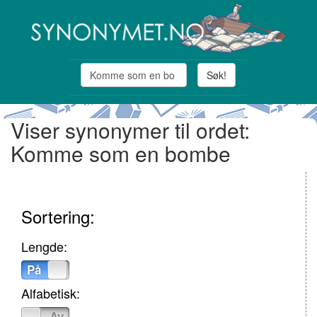
Søk!
Viser synonymer til ordet:
Komme som en bombe
Sortering:
Lengde:
På
Av
Alfabetisk:
På
Av