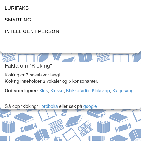
LURIFAKS
SMARTING
INTELLIGENT PERSON
Fakta om "Kloking"
Kloking er 7 bokstaver langt.
Kloking inneholder 2 vokaler og 5 konsonanter.
Ord som ligner:
Klok
,
Klokke
,
Klokkeradio
,
Klokskap
,
Klagesang
Slå opp "kloking" i
ordboka
eller søk på
google