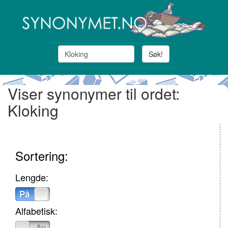
Søk!
Viser synonymer til ordet:
Kloking
Sortering:
Lengde:
På
Av
Alfabetisk:
På
Av