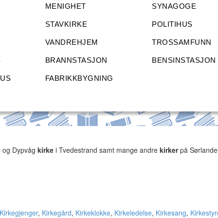
MENIGHET
SYNAGOGE
STAVKIRKE
POLITIHUS
VANDREHJEM
TROSSAMFUNN
S
BRANNSTASJON
BENSINSTASJON
HUS
FABRIKKBYGNING
e
og Dypvåg
kirke
i Tvedestrand samt mange andre
kirker
på Sørlande
Kirkegjenger
,
Kirkegård
,
Kirkeklokke
,
Kirkeledelse
,
Kirkesang
,
Kirkestyr