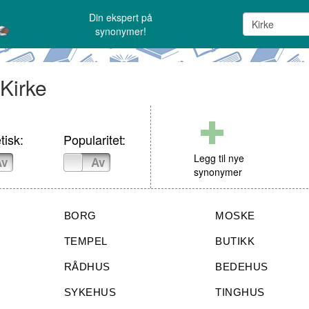
Din ekspert på
synonymer!
 Kirke
tisk:
Popularitet:
Legg til nye
Av
På
Av
synonymer
BORG
MOSKE
TEMPEL
BUTIKK
RÅDHUS
BEDEHUS
SYKEHUS
TINGHUS