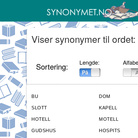
Viser synonymer til ordet:
Lengde:
Alfabe
Sortering:
På
Av
På
BU
DOM
SLOTT
KAPELL
HOTELL
MOTELL
GUDSHUS
HOSPITS