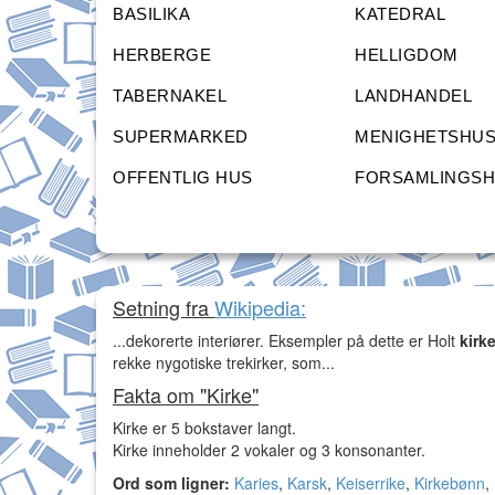
BASILIKA
KATEDRAL
HERBERGE
HELLIGDOM
TABERNAKEL
LANDHANDEL
SUPERMARKED
MENIGHETSHU
OFFENTLIG HUS
FORSAMLINGS
Setning fra
Wikipedia:
...dekorerte interiører. Eksempler på dette er Holt
kirk
rekke nygotiske trekirker, som...
Fakta om "Kirke"
Kirke er 5 bokstaver langt.
Kirke inneholder 2 vokaler og 3 konsonanter.
Ord som ligner:
Karies
,
Karsk
,
Keiserrike
,
Kirkebønn
,