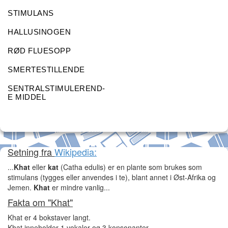
STIMULANS
HALLUSINOGEN
RØD FLUESOPP
SMERTESTILLENDE
SENTRALSTIMULEREND-
E MIDDEL
Setning fra
Wikipedia:
...
Khat
eller
kat
(Catha edulis) er en plante som brukes som
stimulans (tygges eller anvendes i te), blant annet i Øst-Afrika og
Jemen.
Khat
er mindre vanlig...
Fakta om "Khat"
Khat er 4 bokstaver langt.
Khat inneholder 1 vokaler og 3 konsonanter.