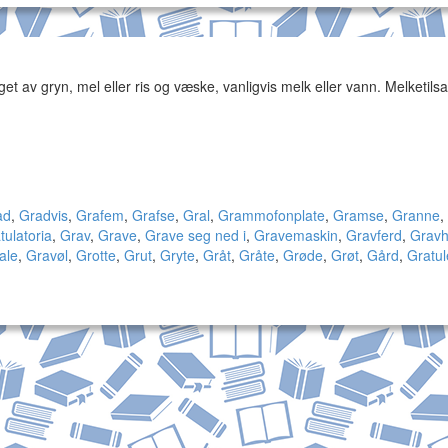
et av gryn, mel eller ris og væske, vanligvis melk eller vann. Melketilsa
ad
,
Gradvis
,
Grafem
,
Grafse
,
Gral
,
Grammofonplate
,
Gramse
,
Granne
,
tulatoria
,
Grav
,
Grave
,
Grave seg ned i
,
Gravemaskin
,
Gravferd
,
Grav
ale
,
Gravøl
,
Grotte
,
Grut
,
Gryte
,
Gråt
,
Gråte
,
Grøde
,
Grøt
,
Gård
,
Gratul