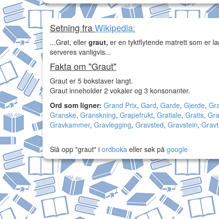
Setning fra
Wikipedia:
...Grøt, eller
graut,
er en tyktflytende matrett som er lag
serveres vanligvis...
Fakta om "Graut"
Graut er 5 bokstaver langt.
Graut inneholder 2 vokaler og 3 konsonanter.
Ord som ligner:
Grand Prix
,
Gard
,
Garde
,
Gjerde
,
Gr
Granske
,
Granskning
,
Grapefrukt
,
Gratiale
,
Gratis
,
Gra
Gravkammer
,
Gravlegging
,
Gravsted
,
Gravstein
,
Gravt
Slå opp "graut" i
ordboka
eller søk på
google