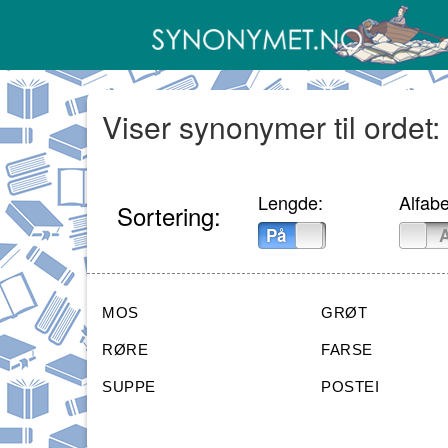
Viser synonymer til ordet:
Lengde:
Alfabe
Sortering:
På
Av
På
MOS
GRØT
RØRE
FARSE
SUPPE
POSTEI