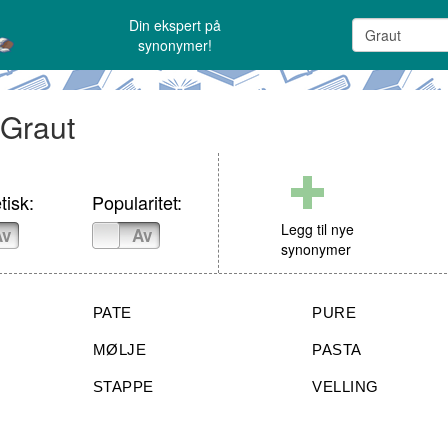
Din ekspert på
synonymer!
 Graut
tisk:
Popularitet:
Legg til nye
Av
På
Av
synonymer
PATE
PURE
MØLJE
PASTA
STAPPE
VELLING