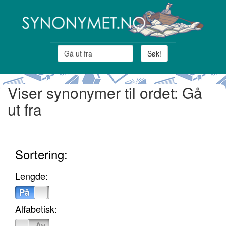
Søk!
Viser synonymer til ordet: Gå
ut fra
Sortering:
Lengde:
På
Av
Alfabetisk:
På
Av