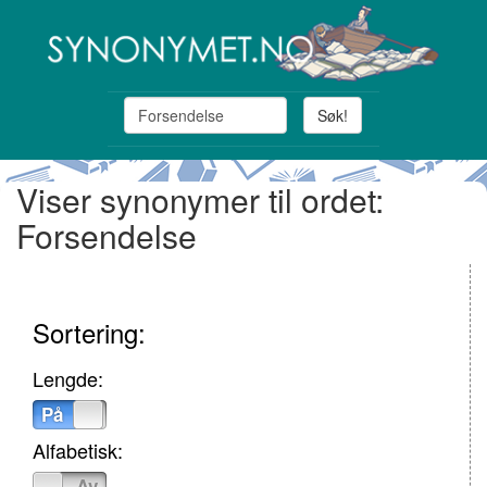
Søk!
Viser synonymer til ordet:
Forsendelse
Sortering:
Lengde:
På
Av
Alfabetisk:
På
Av