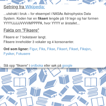
Setning fra
Wikipedia:
...utstrakt i bruk – for eksempel i NASAs Astrophysics Data
System. Koden har en
fiksert
lengde på 19 tegn og har formen
YYYYJJJJJVVVVMPPPPA, hvor YYYY er årstallet...
Fakta om "Fiksere"
Fiksere er 7 bokstaver langt.
Fiksere inneholder 3 vokaler og 4 konsonanter.
Ord som ligner:
Figur
,
Fiks
,
Fikse
,
Fiksert
,
Fikset
,
Fiksjon
,
Fysiker
,
Fokusere
Slå opp "fiksere" i
ordboka
eller søk på
google