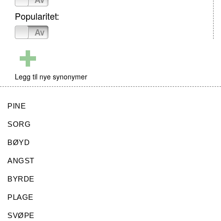
Popularitet:
På
Av
Legg til nye synonymer
PINE
SORG
BØYD
ANGST
BYRDE
PLAGE
SVØPE