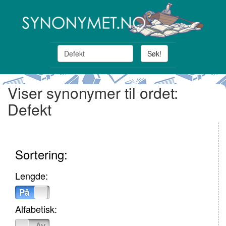
Søk!
Viser synonymer til ordet:
Defekt
Sortering:
Lengde:
På
Av
Alfabetisk:
På
Av