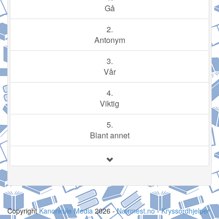
Gå
2.
Antonym
3.
Vår
4.
Viktig
5.
Blant annet
Copyright
Kanonkule Media
2026 -
Nærmest.no
-
Kryssordhjelper