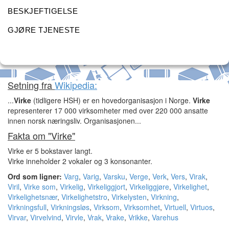
BESKJEFTIGELSE
GJØRE TJENESTE
Setning fra
Wikipedia:
...
Virke
(tidligere HSH) er en hovedorganisasjon i Norge.
Virke
representerer 17 000 virksomheter med over 220 000 ansatte
innen norsk næringsliv. Organisasjonen...
Fakta om "Virke"
Virke er 5 bokstaver langt.
Virke inneholder 2 vokaler og 3 konsonanter.
Ord som ligner:
Varg
,
Varig
,
Varsku
,
Verge
,
Verk
,
Vers
,
Virak
,
Viril
,
Virke som
,
Virkelig
,
Virkeliggjort
,
Virkeliggjøre
,
Virkelighet
,
Virkelighetsnær
,
Virkelighetstro
,
Virkelysten
,
Virkning
,
Virkningsfull
,
Virkningsløs
,
Virksom
,
Virksomhet
,
Virtuell
,
Virtuos
,
Virvar
,
Virvelvind
,
Virvle
,
Vrak
,
Vrake
,
Vrikke
,
Varehus