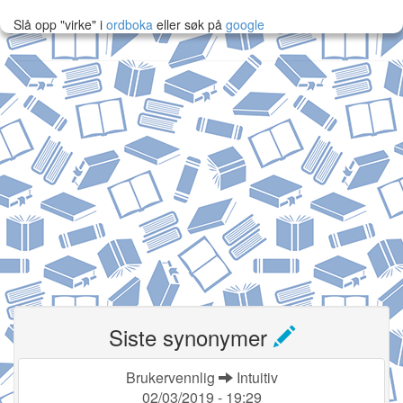
Slå opp "virke" i
ordboka
eller søk på
google
Siste synonymer
Brukervennlig
Intuitiv
02/03/2019 - 19:29