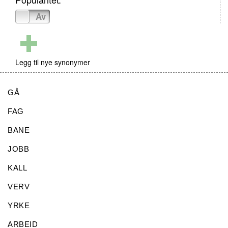
På
Av
Legg til nye synonymer
GÅ
FAG
BANE
JOBB
KALL
VERV
YRKE
ARBEID