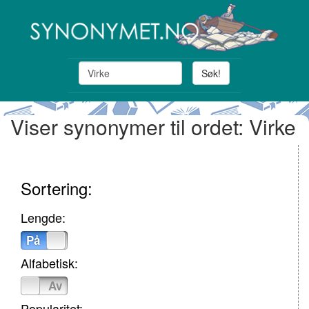
Søk!
Viser synonymer til ordet: Virke
Sortering:
Lengde:
På
Av
Alfabetisk:
På
Av
Popularitet: