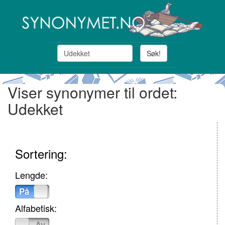
Søk!
Viser synonymer til ordet:
Udekket
Sortering:
Lengde:
På
Av
Alfabetisk:
På
Av