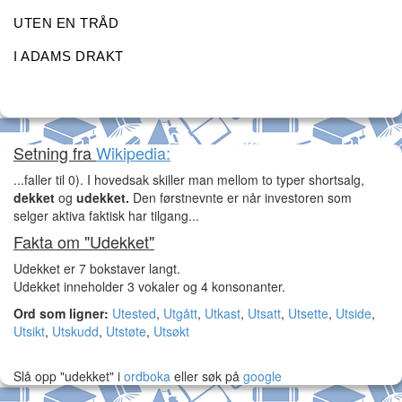
UTEN EN TRÅD
I ADAMS DRAKT
Setning fra
Wikipedia:
...faller til 0). I hovedsak skiller man mellom to typer shortsalg,
dekket
og
udekket.
Den førstnevnte er når investoren som
selger aktiva faktisk har tilgang...
Fakta om "Udekket"
Udekket er 7 bokstaver langt.
Udekket inneholder 3 vokaler og 4 konsonanter.
Ord som ligner:
Utested
,
Utgått
,
Utkast
,
Utsatt
,
Utsette
,
Utside
,
Utsikt
,
Utskudd
,
Utstøte
,
Utsøkt
Slå opp "udekket" i
ordboka
eller søk på
google