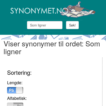
Søk!
Viser synonymer til ordet: Som
ligner
Sortering:
Lengde:
På
Av
Alfabetisk:
På
Av