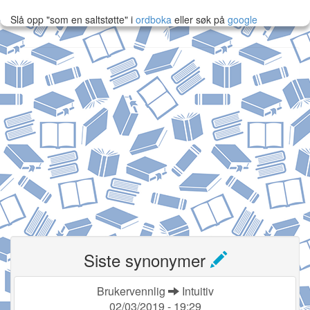
Slå opp "som en saltstøtte" i
ordboka
eller søk på
google
Siste synonymer
Brukervennlig
Intuitiv
02/03/2019 - 19:29