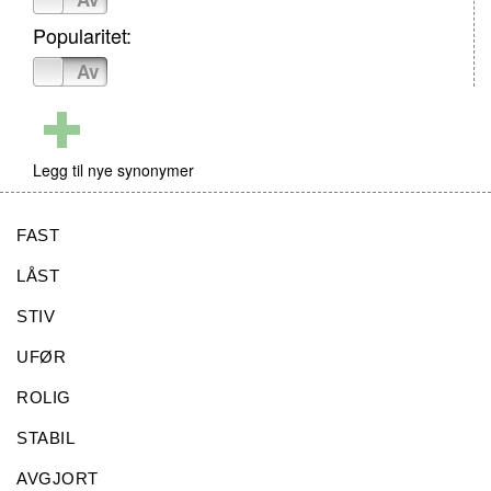
Popularitet:
På
Av
Legg til nye synonymer
FAST
LÅST
STIV
UFØR
ROLIG
STABIL
AVGJORT