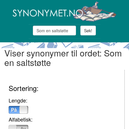
Søk!
Viser synonymer til ordet: Som
en saltstøtte
Sortering:
Lengde:
På
Av
Alfabetisk:
På
Av