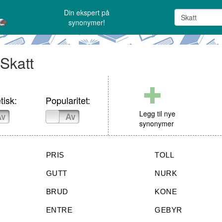
Din ekspert på
synonymer!
 Skatt
tisk:
Popularitet:
Legg til nye
Av
På
Av
synonymer
PRIS
TOLL
GUTT
NURK
BRUD
KONE
ENTRE
GEBYR