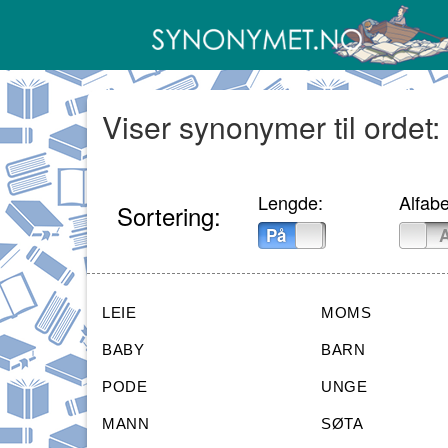
Viser synonymer til ordet:
Lengde:
Alfabe
Sortering:
På
Av
På
LEIE
MOMS
BABY
BARN
PODE
UNGE
MANN
SØTA