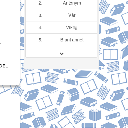
2.
Antonym
3.
Vår
4.
Viktig
5.
Blant annet
T
I
DEL