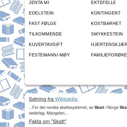
JENTA MI
EKTEFELLE
EDELSTEIN
KONTINGENT
FAST FØLGE
KOSTBARHET
TILKOMMENDE
SMYKKESTEIN
KUVERTAVGIFT
HJERTENSKJÆ
FESTEMANN/-MØY
FAMILIEFORØK
Setning fra
Wikipedia:
...For det norske skattesystemet, se
Skatt
i Norge
Ska
vederlag. Mangelen...
Fakta om "Skatt"