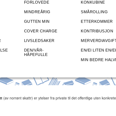
FORLOVEDE
KONKUBINE
MINDREÅRIG
SMÅROLLING
GUTTEN MIN
ETTERKOMMER
COVER CHARGE
KONTRIBUSJON
R
LIVSLEDSAKER
MERVERDIAVGIF
ELSE
DEN/VÅR-
EN/EI LITEN EN/E
HÅPEFULLE
MIN BEDRE HALV
tt
(av norrønt skattr) er ytelser fra private til det offentlige uten konkrete