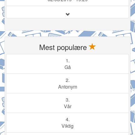
Mest populære
1.
Gå
2.
Antonym
3.
Vår
4.
Viktig