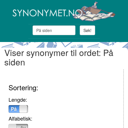
Søk!
Viser synonymer til ordet: På
siden
Sortering:
Lengde:
På
Av
Alfabetisk:
På
Av