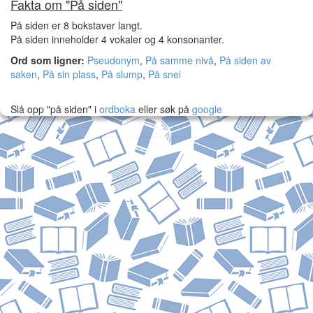
Fakta om "På siden"
På siden er 8 bokstaver langt.
På siden inneholder 4 vokaler og 4 konsonanter.
Ord som ligner:
Pseudonym
,
På samme nivå
,
På siden av
saken
,
På sin plass
,
På slump
,
På snei
Slå opp "på siden" i
ordboka
eller søk på
google