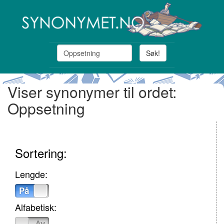
Søk!
Viser synonymer til ordet:
Oppsetning
Sortering:
Lengde:
På
Av
Alfabetisk:
På
Av