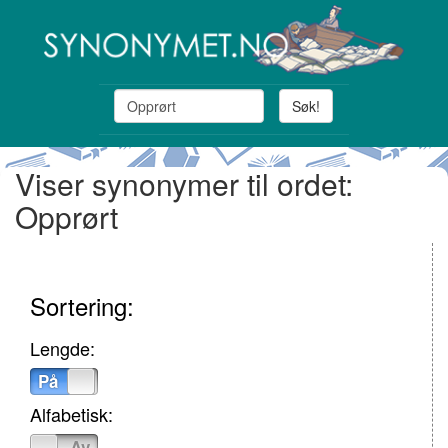
Søk!
Viser synonymer til ordet:
Opprørt
Sortering:
Lengde:
På
Av
Alfabetisk:
På
Av