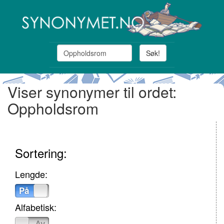
Søk!
Viser synonymer til ordet:
Oppholdsrom
Sortering:
Lengde:
På
Av
Alfabetisk:
På
Av