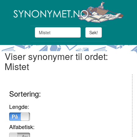
Søk!
Viser synonymer til ordet:
Mistet
Sortering:
Lengde:
På
Av
Alfabetisk:
På
Av