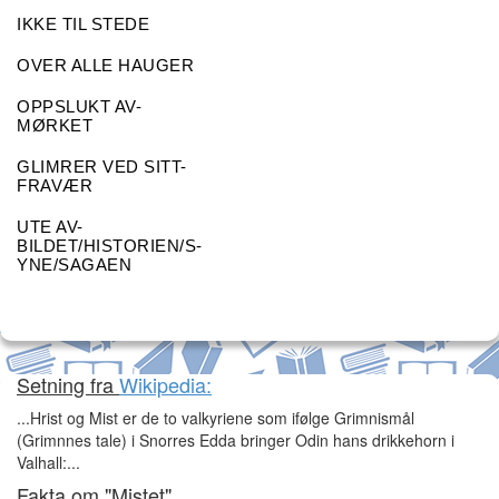
IKKE TIL STEDE
OVER ALLE HAUGER
OPPSLUKT AV-
MØRKET
GLIMRER VED SITT-
FRAVÆR
UTE AV-
BILDET/HISTORIEN/S-
YNE/SAGAEN
Setning fra
Wikipedia:
...Hrist og Mist er de to valkyriene som ifølge Grimnismål
(Grimnnes tale) i Snorres Edda bringer Odin hans drikkehorn i
Valhall:...
Fakta om "Mistet"