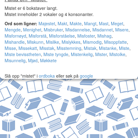
Mistet er 6 bokstaver langt.
Mistet inneholder 2 vokaler og 4 konsonanter.
Ord som ligner:
Majestet
,
Makt
,
Makte
,
Mangt
,
Mast
,
Meget
,
Mengde
,
Menighet
,
Misbruker
,
Misdannelse
,
Misdannet
,
Misere
,
Misfornøyd
,
Misforstå
,
Misforståelse
,
Misfoster
,
Mishag
,
Mishandle
,
Miskunn
,
Mislike
,
Mislykkes
,
Mismodig
,
Misoppfatte
,
Misse
,
Missekatt
,
Misstak
,
Misstemning
,
Mistak
,
Mistanke
,
Miste
,
Miste bevisstheten
,
Miste tyngde
,
Mistenkelig
,
Mister
,
Mistolke
,
Misunnelig
,
Mjød
,
Møkkete
Slå opp "mistet" i
ordboka
eller søk på
google