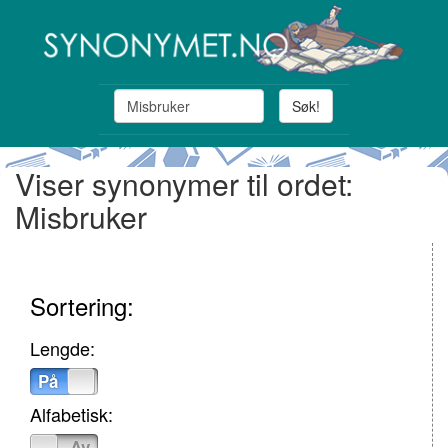
Søk!
Viser synonymer til ordet:
Misbruker
Sortering:
Lengde:
På
Av
Alfabetisk:
På
Av