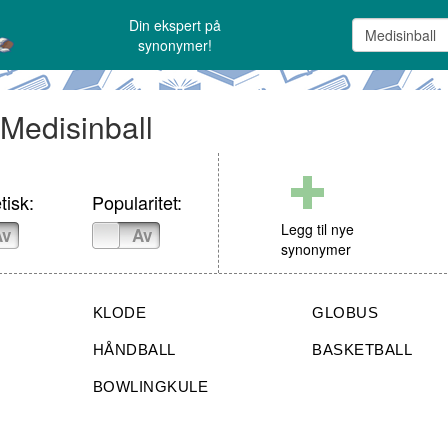
Din ekspert på
synonymer!
 Medisinball
tisk:
Popularitet:
Legg til nye
Av
På
Av
synonymer
KLODE
GLOBUS
HÅNDBALL
BASKETBALL
BOWLINGKULE