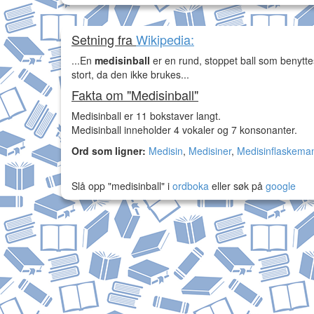
Setning fra
Wikipedia:
...En
medisinball
er en rund, stoppet ball som benyttes
stort, da den ikke brukes...
Fakta om "Medisinball"
Medisinball er 11 bokstaver langt.
Medisinball inneholder 4 vokaler og 7 konsonanter.
Ord som ligner:
Medisin
,
Medisiner
,
Medisinflaskema
Slå opp "medisinball" i
ordboka
eller søk på
google