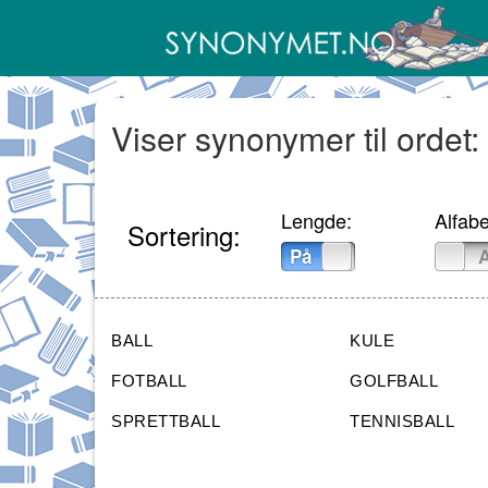
Viser synonymer til ordet:
Lengde:
Alfabe
Sortering:
På
Av
På
BALL
KULE
FOTBALL
GOLFBALL
SPRETTBALL
TENNISBALL