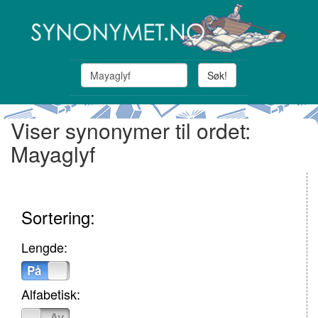
Søk!
Viser synonymer til ordet:
Mayaglyf
Sortering:
Lengde:
På
Av
Alfabetisk:
På
Av