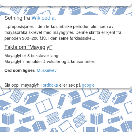
Setning fra
Wikipedia:
...preposisjoner. I den førkolumbiske perioden blei noen av
mayaspråka skrevet med mayaglyfer. Denne skrifta er kjent fra
perioden 300–200 f.Kr. i den seine førklassiske...
Fakta om "Mayaglyf"
Mayaglyf er 8 bokstaver langt.
Mayaglyf inneholder 4 vokaler og 4 konsonanter.
Ord som ligner:
Muskelvev
Slå opp "mayaglyf" i
ordboka
eller søk på
google