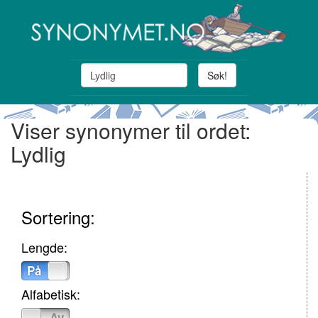
Søk!
Viser synonymer til ordet:
Lydlig
Sortering:
Lengde:
På
Av
Alfabetisk:
På
Av