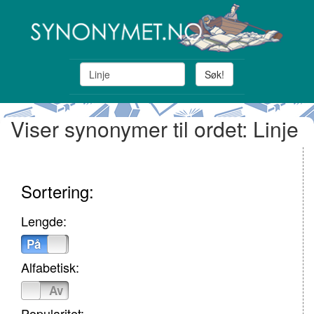
Søk!
Viser synonymer til ordet: Linje
Sortering:
Lengde:
På
Av
Alfabetisk:
På
Av
Popularitet: