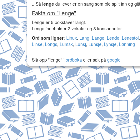
...Så
lenge
du lever er en sang som ble spilt inn og gi
Fakta om "Lenge"
Lenge er 5 bokstaver langt.
Lenge inneholder 2 vokaler og 3 konsonanter.
Ord som ligner:
Linux
,
Lang
,
Lange
,
Lende
,
Lenestol
Linse
,
Longs
,
Lumsk
,
Lunsj
,
Lunsje
,
Lynsje
,
Lønning
Slå opp "lenge" i
ordboka
eller søk på
google