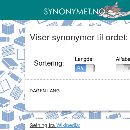
Viser synonymer til ordet
Lengde:
Alfabe
Sortering:
På
Av
På
DAGEN LANG
Setning fra
Wikipedia: