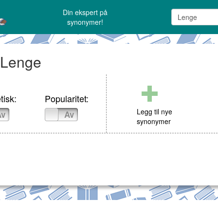
Din ekspert på
synonymer!
: Lenge
tisk:
Popularitet:
Legg til nye
Av
På
Av
synonymer