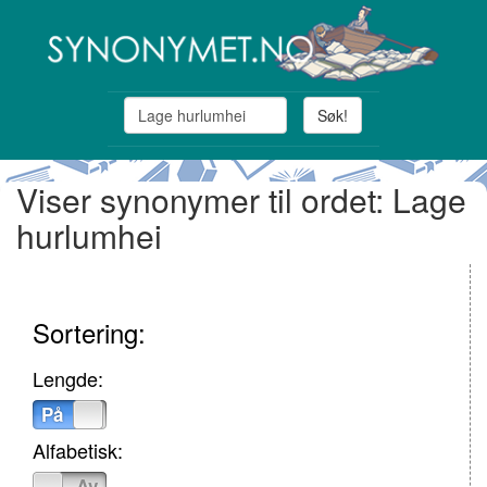
Søk!
Viser synonymer til ordet: Lage
hurlumhei
Sortering:
Lengde:
På
Av
Alfabetisk:
På
Av