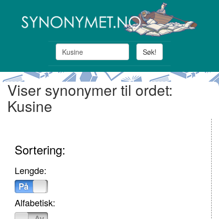
Søk!
Viser synonymer til ordet:
Kusine
Sortering:
Lengde:
På
Av
Alfabetisk:
På
Av