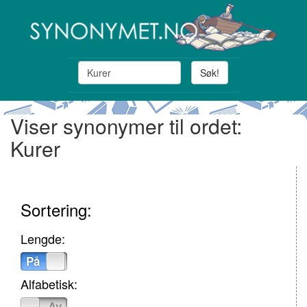
Søk!
Viser synonymer til ordet:
Kurer
Sortering:
Lengde:
På
Av
Alfabetisk:
På
Av