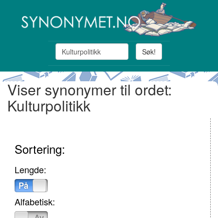
Søk!
Viser synonymer til ordet:
Kulturpolitikk
Sortering:
Lengde:
På
Av
Alfabetisk:
På
Av