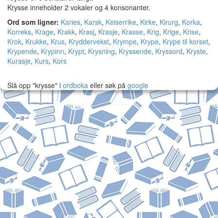
Krysse inneholder 2 vokaler og 4 konsonanter.
Ord som ligner:
Karies
,
Karsk
,
Keiserrike
,
Kirke
,
Kirurg
,
Korka
,
Korreks
,
Krage
,
Krakk
,
Krasj
,
Krasje
,
Krasse
,
Krig
,
Krige
,
Krise
,
Krok
,
Krukke
,
Krus
,
Kryddervekst
,
Krympe
,
Krype
,
Krype til korset
,
Krypende
,
Krypinn
,
Krypt
,
Krysning
,
Kryssende
,
Kryssord
,
Kryste
,
Kurasje
,
Kurs
,
Kors
Slå opp "krysse" i
ordboka
eller søk på
google