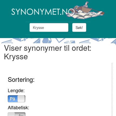
Søk!
Viser synonymer til ordet:
Krysse
Sortering:
Lengde:
På
Av
Alfabetisk:
På
Av