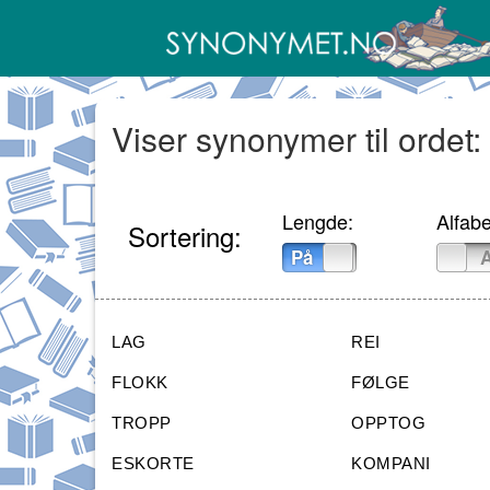
Viser synonymer til ordet:
Lengde:
Alfabe
Sortering:
På
Av
På
LAG
REI
FLOKK
FØLGE
TROPP
OPPTOG
ESKORTE
KOMPANI