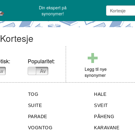
Din ekspert på
synonymer!
 Kortesje
tisk:
Popularitet:
Legg til nye
Av
På
Av
synonymer
TOG
HALE
SUITE
SVEIT
PARADE
PÅHENG
VOGNTOG
KARAVANE