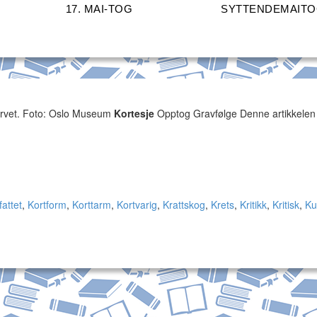
17. MAI-TOG
SYTTENDEMAIT
orvet. Foto: Oslo Museum
Kortesje
Opptog Gravfølge Denne artikkelen
fattet
,
Kortform
,
Korttarm
,
Kortvarig
,
Krattskog
,
Krets
,
Kritikk
,
Kritisk
,
Ku