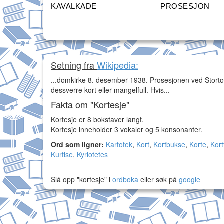
KAVALKADE
PROSESJON
Setning fra
Wikipedia:
...domkirke 8. desember 1938. Prosesjonen ved Stort
dessverre kort eller mangelfull. Hvis...
Fakta om "Kortesje"
Kortesje er 8 bokstaver langt.
Kortesje inneholder 3 vokaler og 5 konsonanter.
Ord som ligner:
Kartotek
,
Kort
,
Kortbukse
,
Korte
,
Kort
Kurtise
,
Kyriotetes
Slå opp "kortesje" i
ordboka
eller søk på
google