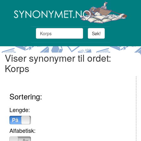
Søk!
Viser synonymer til ordet:
Korps
Sortering:
Lengde:
På
Av
Alfabetisk:
På
Av